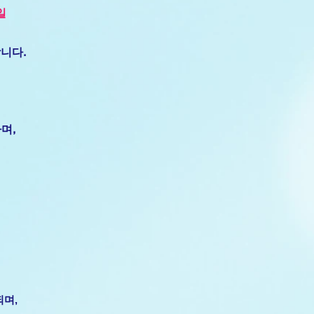
일
니다.
며,
되며,