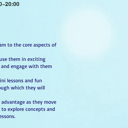
0~20:00
am to the core aspects of
use them in exciting
es, and engage with them
mini lessons and fun
ough which they will
an advantage as they move
e to explore concepts and
essons.