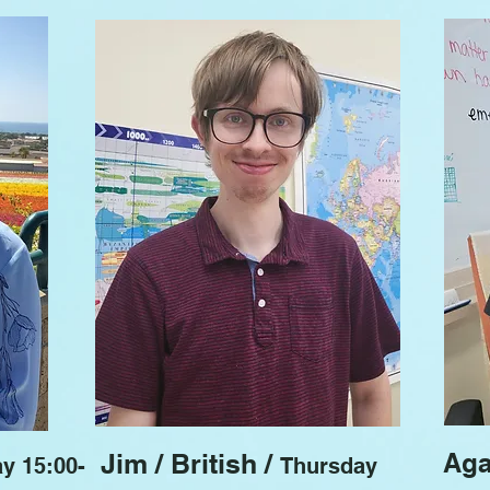
Jim / British /
Aga
ay 15:00-
Thursday