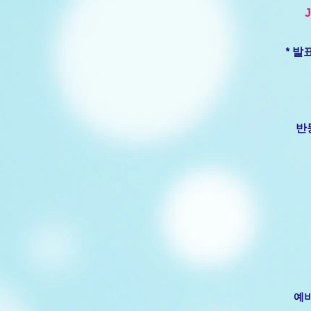
J
*
발표
반
예비