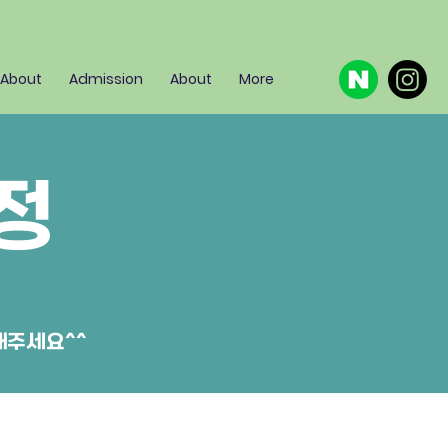
About
Admission
About
More
정
해주세요^^